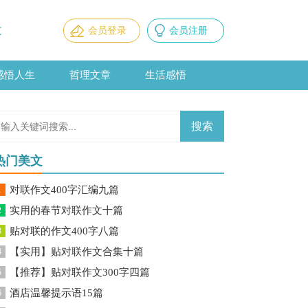
文
会员登录
会员注册
感悟人生
哲理文章
生活感悟
热门美文
对联作文400字汇编九篇
1
实用的春节对联作文十篇
2
贴对联的作文400字八篇
3
【实用】贴对联作文合集十篇
4
【推荐】贴对联作文300字四篇
5
酒店温馨提示语15篇
6