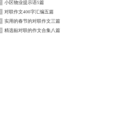
小区物业提示语5篇
7
对联作文400字汇编五篇
8
实用的春节的对联作文三篇
9
精选贴对联的作文合集八篇
0