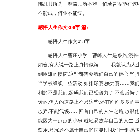
拂乱其所为，增益其所不难。倘若吾等能有这
不能成，何业不能立。
感悟人生作文300字 篇7
感悟人生作文450字
感悟人生曹庄小学：曹峰人生是条路,漫长
如春,有人说一路上真情似海……..我就认为人
到困难的懊恼.这些都需要我们自己的信心,坚
当学校组织一些活动,如排球赛,接力赛……我
利的不是我们,起码我们已经努力了,不会后悔
暖的.但人的道路上不只这些,还有许许多多的
放弃,不能气馁……回首自己的人生之路,放眼他
能因为一点点的小事,就轻易放弃自己的人生,
欢乐,只沉迷不属于自己的世界!让我们一起感悟