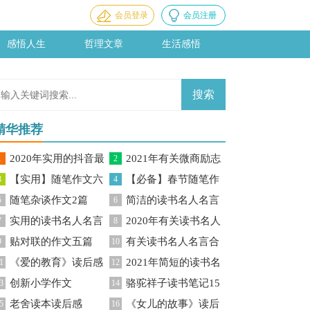
会员登录
会员注册
感悟人生
哲理文章
生活感悟
精华推荐
2020年实用的抖音最
2021年有关微商励志
1
2
【实用】随笔作文六
【必备】春节随笔作
火的伤感句子集合56条
3
语录47句
4
随笔杂谈作文2篇
简洁的读书名人名言
篇
5
文10篇
6
实用的读书名人名言
2020年有关读书名人
7
合集97句
8
贴对联的作文五篇
有关读书名人名言合
汇总78句
9
名言集合75句
10
《爱的教育》读后感
2021年简短的读书名
1
集37条
12
创新小学作文
骆驼祥子读书笔记15
(汇编15篇)
3
人名言45条
14
老舍读本读后感
《女儿的故事》读后
5
篇
16