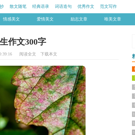
抄
散文随笔
经典语录
词语造句
优秀作文
范文写作
情感美文
爱情美文
励志文章
唯美文章
生作文300字
:39:16
阅读全文
下载本文
1
1
1