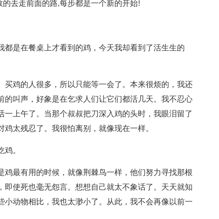
敢的去走前面的路,每步都是一个新的开始!
我都是在餐桌上才看到的鸡，今天我却看到了活生生的
。买鸡的人很多，所以只能等一会了。本来很烦的，我还
前的叫声，好象是在乞求人们让它们都活几天。我不忍心
活一上午了。当那个叔叔把刀深入鸡的头时，我眼泪留了
对鸡太残忍了。我很怕离别，就像现在一样。
吃鸡。
是鸡最有用的时候，就像荆棘鸟一样，他们努力寻找那根
，即使死也毫无怨言。想想自己就太不象话了。天天就知
些小动物相比，我也太渺小了。从此，我不会再像以前一
。