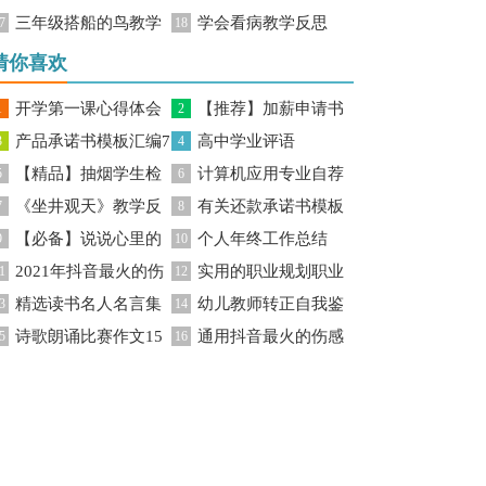
三年级搭船的鸟教学
学会看病教学反思
7
感
18
反思
猜你喜欢
开学第一课心得体会
【推荐】加薪申请书
1
2
产品承诺书模板汇编7
高中学业评语
15篇
3
模板8篇
4
【精品】抽烟学生检
计算机应用专业自荐
篇
5
6
《坐井观天》教学反
有关还款承诺书模板
讨书四篇
7
信模板集锦5篇
8
【必备】说说心里的
个人年终工作总结
思
9
集锦五篇
10
2021年抖音最火的伤
实用的职业规划职业
话作文三篇
1
【热】
12
精选读书名人名言集
幼儿教师转正自我鉴
感句子集锦38条
3
规划模板合集九篇
14
诗歌朗诵比赛作文15
通用抖音最火的伤感
合75条
5
定
16
篇
句子合集86句