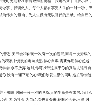
我无时无刻都在踏着艰难的历程，我走出来了曲折小路，
调做事，低调做人。每个人都在享受人生的一时一秒，应
成为伟大的领袖，为人生做出无以替代的贡献。给自己的
的善恶,美丑会和你玩一次有一次的游戏,而每一次游戏的
理的积累中慢慢的走向成熟.信心自卑,需要你用信心超越;
你要学会,永不放弃.这时,你可以带这属于你的真理去追寻自
的是你 没有一颗平动的心!我们珍爱生活的同时,也在珍惜这
并不知道,时间一分一秒的飞逝.人的生命是有限的,为什么
祖国,为社会,为自己.春去春会来,花谢还会开.只是,时