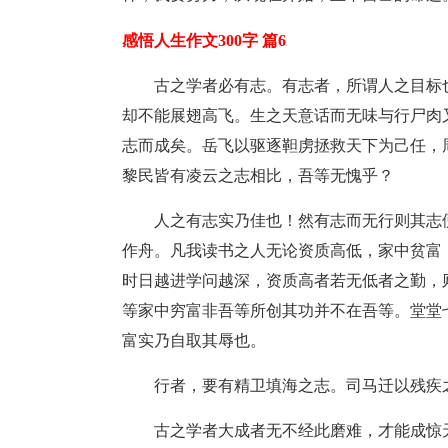
感悟人生作文300字 篇6
古之学者必有志。有志者，所谓人之目标
却不能展翅高飞。生之天意话而无味与行尸肉
志而成矣。岳飞以驱逐靼虏拯救天下为己任，
黎民皆有凌云之志相比，吾等无愧乎？
人之有志实乃佳也！然有志而无行则其志
作舟。凡我读书之人无论资质高低，家中贫富
时日越进学问越深，资质高者若无低者之勤，则终
等家中穷富非吾等所创其功并不在吾等。堂堂
富实乃自取其辱也。
行者，要有精卫填海之志。司马迁以残疾
古之学者大成者无不经此磨难，才能成惊