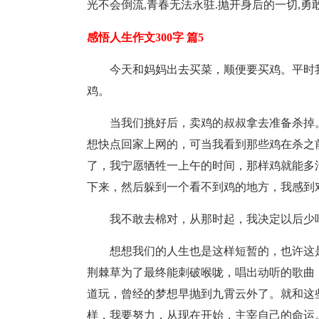
光不会倒流,青春无法永驻.抛开身后的一切,勇
感悟人生作文300字 篇5
今天和妈妈出去买菜，顺便要买鸡。平时
鸡。
当我们挑好后，卖鸡的叔叔拿去准备杀掉
想快点回家上网的，可当我看到那些鸡在杀之
了，我宁愿牺牲一上午的时间，那样鸡就能多
下来，然后躲到一个看不到鸡的地方，我感到
我不敢去棉对，从那时起，我决定以后少
想想我们的人生也是这样短暂的，也许这
荆棘草为了最终能刺破喉咙，唱出动听的歌曲
道玩，曾经的梦想早抛到九霄云外了。就和这
样，我要努力，从现在开始，主宰自己的命运