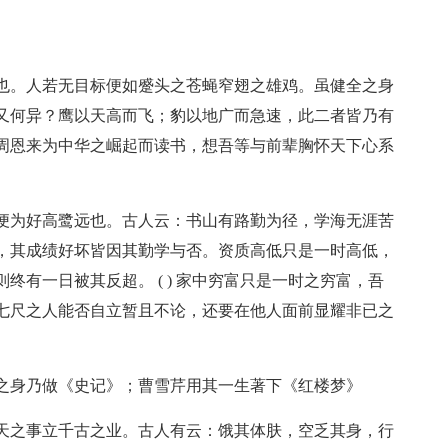
也。人若无目标便如蹙头之苍蝇窄翅之雄鸡。虽健全之身
又何异？鹰以天高而飞；豹以地广而急速，此二者皆乃有
周恩来为中华之崛起而读书，想吾等与前辈胸怀天下心系
便为好高鹭远也。古人云：书山有路勤为径，学海无涯苦
，其成绩好坏皆因其勤学与否。资质高低只是一时高低，
有一日被其反超。 ( ) 家中穷富只是一时之穷富，吾
七尺之人能否自立暂且不论，还要在他人面前显耀非已之
之身乃做《史记》；曹雪芹用其一生著下《红楼梦》
天之事立千古之业。古人有云：饿其体肤，空乏其身，行