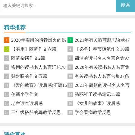
量的句子汇总77条
量句子汇编96条
精华推荐
2020年实用的抖音最火的伤
2021年有关微商励志语录47
1
2
【实用】随笔作文六篇
【必备】春节随笔作文10篇
感句子集合56条
3
句
4
随笔杂谈作文2篇
简洁的读书名人名言合集97
5
6
实用的读书名人名言汇总78
2020年有关读书名人名言集
7
句
8
贴对联的作文五篇
有关读书名人名言合集37条
句
9
合75句
10
《爱的教育》读后感(汇编15
2021年简短的读书名人名言
11
12
创新小学作文
骆驼祥子读书笔记15篇
篇)
13
45条
14
老舍读本读后感
《女儿的故事》读后感
15
16
三年级搭船的鸟教学反思
学会看病教学反思
17
18
猜你喜欢